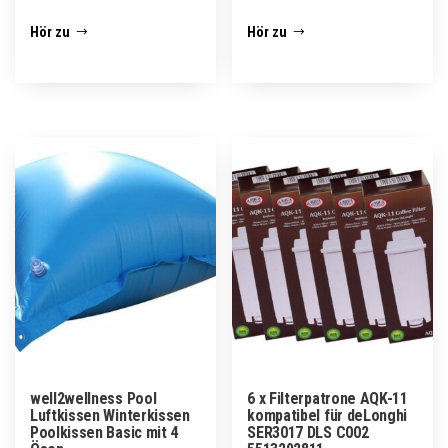
Hör zu
Hör zu
well2wellness Pool
6 x Filterpatrone AQK-11
Luftkissen Winterkissen
kompatibel für deLonghi
Poolkissen Basic mit 4
SER3017 DLS C002