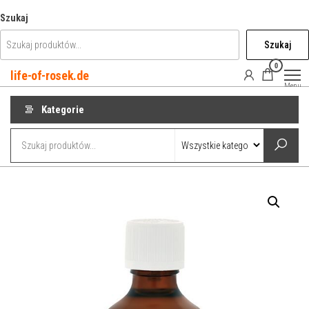
Przejdź
Szukaj
do
Szukaj
treści
0
life-of-rosek.de
Menu
Kategorie