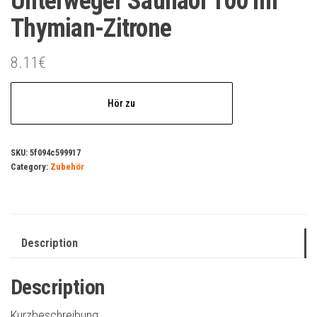
Unterweger Saunaöl 100 ml
Thymian-Zitrone
8.11
€
Hör zu
SKU:
5f094c599917
Category:
Zubehör
Description
Description
Kurzbeschreibung