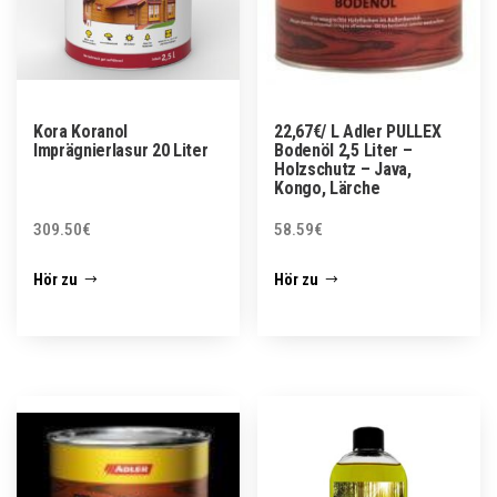
Kora Koranol
22,67€/ L Adler PULLEX
Imprägnierlasur 20 Liter
Bodenöl 2,5 Liter –
Holzschutz – Java,
Kongo, Lärche
309.50
€
58.59
€
Hör zu
Hör zu