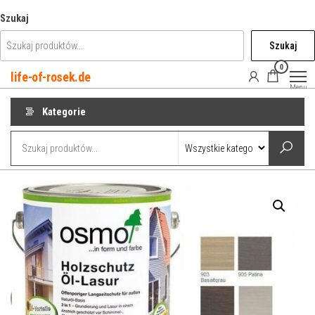
Przejdź
Szukaj
do
Szukaj
treści
0
life-of-rosek.de
Menu
Kategorie