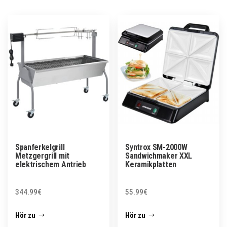
Spanferkelgrill
Syntrox SM-2000W
Metzgergrill mit
Sandwichmaker XXL
elektrischem Antrieb
Keramikplatten
344.99
€
55.99
€
Hör zu
Hör zu