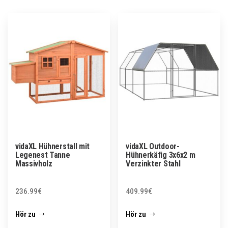
vidaXL Hühnerstall mit
vidaXL Outdoor-
Legenest Tanne
Hühnerkäfig 3x6x2 m
Massivholz
Verzinkter Stahl
236.99
€
409.99
€
Hör zu
Hör zu