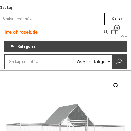
Przejdź
Szukaj
do
Szukaj
treści
0
life-of-rosek.de
Menu
Kategorie