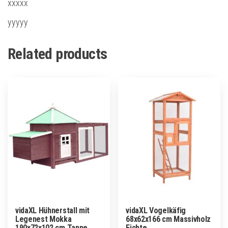
xxxxx
yyyyy
Related products
vidaXL Hühnerstall mit
vidaXL Vogelkäfig
Legenest Mokka
68x62x166 cm Massivholz
190x72x102 cm Tanne
Fichte