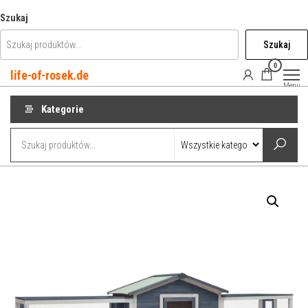
Przejdź
Szukaj
do
Szukaj
treści
0
life-of-rosek.de
Menu
Kategorie