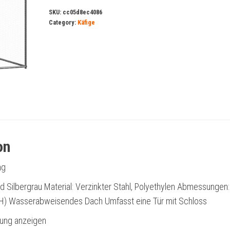
SKU:
cc05d8ec4086
Category:
Käfige
on
ng
nd Silbergrau Material: Verzinkter Stahl, Polyethylen Abmessungen:
x H) Wasserabweisendes Dach Umfasst eine Tür mit Schloss
bung anzeigen