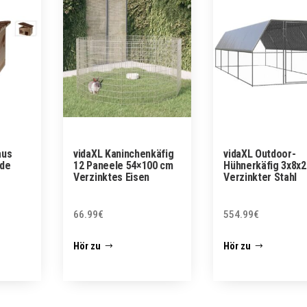
aus
vidaXL Kaninchenkäfig
vidaXL Outdoor-
nde
12 Paneele 54×100 cm
Hühnerkäfig 3x8x2
Verzinktes Eisen
Verzinkter Stahl
66.99
€
554.99
€
Hör zu
Hör zu