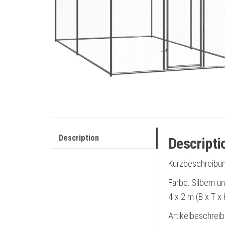
Description
Descripti
Kurzbeschreibu
Farbe: Silbern u
4 x 2 m (B x T 
Artikelbeschrei