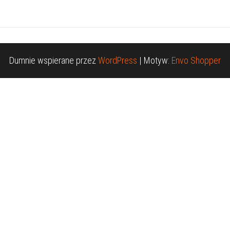
Dumnie wspierane przez
WordPress
|
Motyw:
Envo Shopper