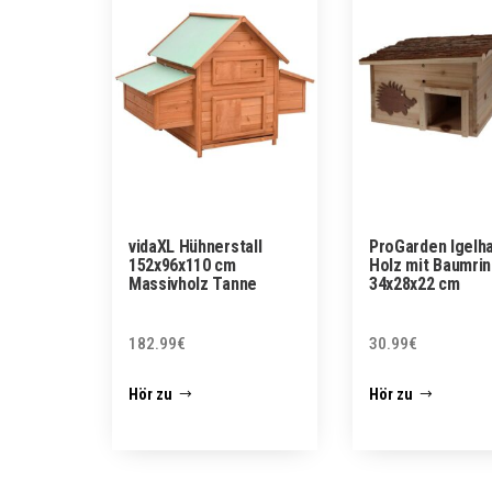
vidaXL Hühnerstall
ProGarden Igelh
152x96x110 cm
Holz mit Baumri
Massivholz Tanne
34x28x22 cm
182.99
€
30.99
€
Hör zu
Hör zu