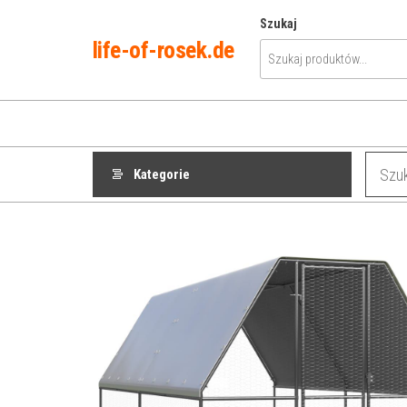
Przejdź
Szukaj
do
life-of-rosek.de
treści
Kategorie