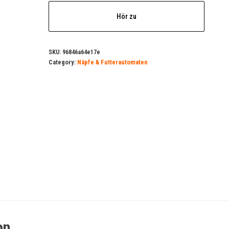
Hör zu
SKU:
96846a64e17e
Category:
Näpfe & Futterautomaten
on