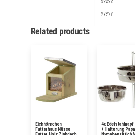
xxxxx
yyyyy
Related products
Eichhörnchen
4x Edelstahlnapf
Futterhaus Nüsse
+ Halterung Papa
Futter Holz Zinkdach
Nymphensittich 