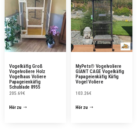
Vogelkäfig Groß
MyPets® Vogelvoliere
Vogelvoliere Holz
GIANT CAGE Vogelkäfig
Vogelhaus Voliere
Papageienkäfig Käfig
Papageienkäfig
Vogel Voliere
Schublade 8955
205.69
€
103.26
€
Hör zu
Hör zu