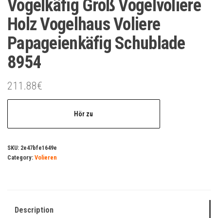
Vogelkäfig Groß Vogelvoliere
Holz Vogelhaus Voliere
Papageienkäfig Schublade
8954
211.88
€
Hör zu
SKU:
2e47bfe1649e
Category:
Volieren
Description