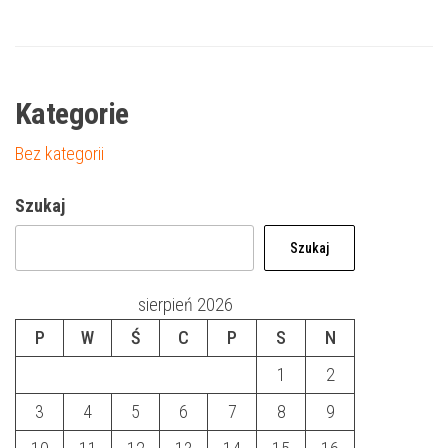
Kategorie
Bez kategorii
Szukaj
Szukaj
sierpień 2026
P
W
Ś
C
P
S
N
1
2
3
4
5
6
7
8
9