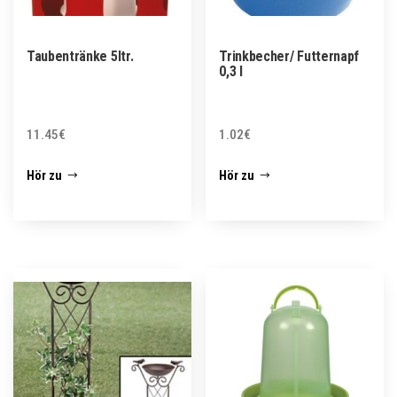
Taubentränke 5ltr.
Trinkbecher/ Futternapf
0,3 l
11.45
€
1.02
€
Hör zu
Hör zu