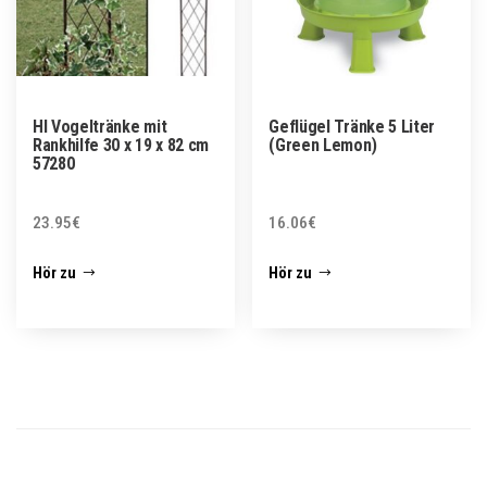
HI Vogeltränke mit
Geflügel Tränke 5 Liter
Rankhilfe 30 x 19 x 82 cm
(Green Lemon)
57280
23.95
€
16.06
€
Hör zu
Hör zu