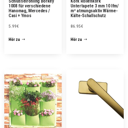
Schlüsselrohling Börkey
Kork Rollenkork
1008 für verschiedene
Untertapete 3 mm 10 lfm/
Hanomag, Mercedes /
m² atmungsaktiv Wärme-
Casi + Ymos
Kälte-Schallschutz
5.99
€
86.95
€
Hör zu
Hör zu