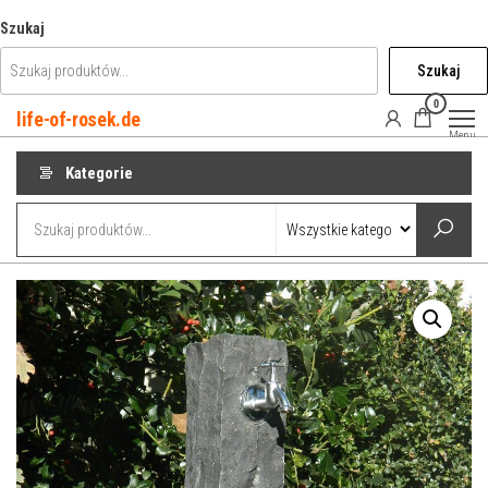
Przejdź
Szukaj
do
Szukaj
treści
0
life-of-rosek.de
Menu
Kategorie