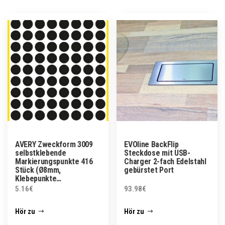
AVERY Zweckform 3009
EVOline BackFlip
selbstklebende
Steckdose mit USB-
Markierungspunkte 416
Charger 2-fach Edelstahl
Stück (Ø8mm,
gebürstet Port
Klebepunkte…
5.16
€
93.98
€
Hör zu
Hör zu