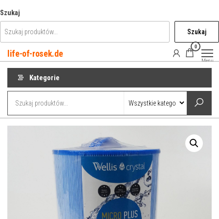
Przejdź
Szukaj
do
Szukaj
treści
0
life-of-rosek.de
Menu
Kategorie