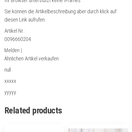
Ihr Browser unterstützt keine IFrames.
Sie können die Artikelbeschreibung aber durch klick auf
diesen Link aufrufen.
Artikel Nr.:
0096660204
Melden |
Ähnlichen Artikel verkaufen
null
xxxxx
yyyyy
Related products