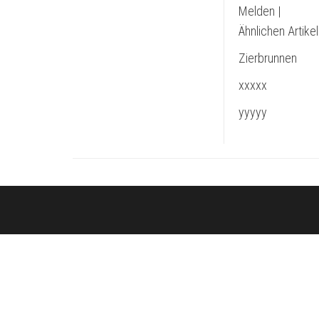
Melden |
Ähnlichen Artike
Zierbrunnen
xxxxx
yyyyy