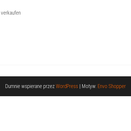
l verkaufen
Dumnie wspierane przez
WordPress
|
Motyw:
Envo Shopper