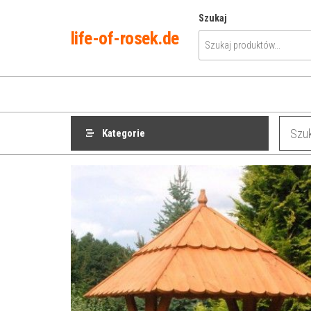
Przejdź
Szukaj
do
life-of-rosek.de
treści
Kategorie