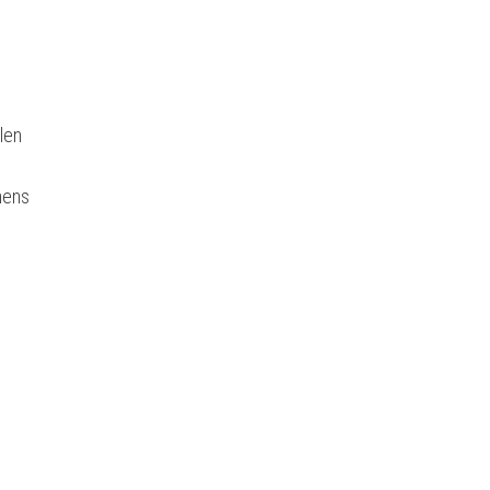
len
nens