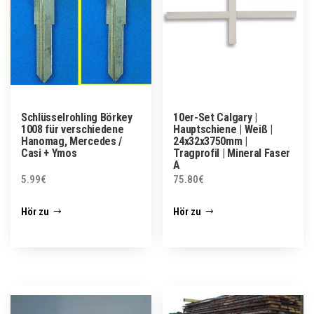
Schlüsselrohling Börkey
10er-Set Calgary |
1008 für verschiedene
Hauptschiene | Weiß |
Hanomag, Mercedes /
24x32x3750mm |
Casi + Ymos
Tragprofil | Mineral Faser
A
5.99
€
75.80
€
Hör zu
Hör zu