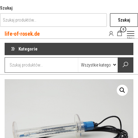
Przejdź
Szukaj
do
Szukaj
treści
0
life-of-rosek.de
Menu
Kategorie