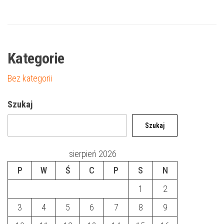
Kategorie
Bez kategorii
Szukaj
Szukaj
sierpień 2026
P
W
Ś
C
P
S
N
1
2
3
4
5
6
7
8
9