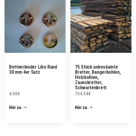
Bettverbinder Liko Rund
75 Stück unbesäumte
30 mm 4er Satz
Bretter, Rangerbohlen,
Holzbohlen,
Zaunsbretter,
Schwartenbrett
4.50
€
754.54
€
Hör zu
Hör zu