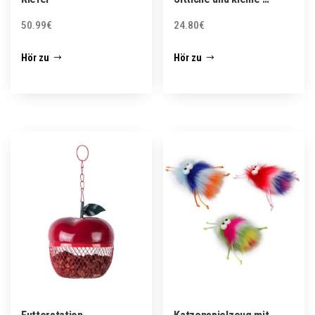
50.99
€
24.80
€
Hör zu
Hör zu