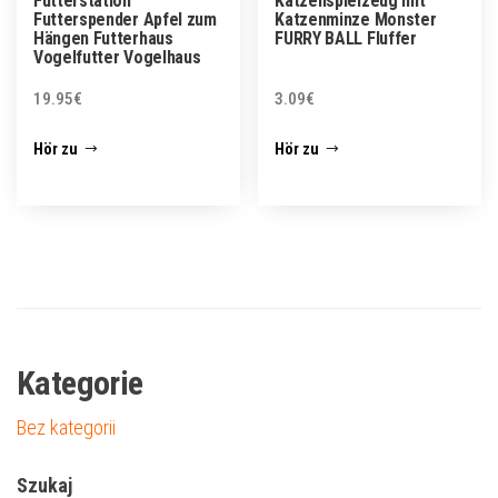
Futterstation
Katzenspielzeug mit
Futterspender Apfel zum
Katzenminze Monster
Hängen Futterhaus
FURRY BALL Fluffer
Vogelfutter Vogelhaus
19.95
€
3.09
€
Hör zu
Hör zu
Kategorie
Bez kategorii
Szukaj