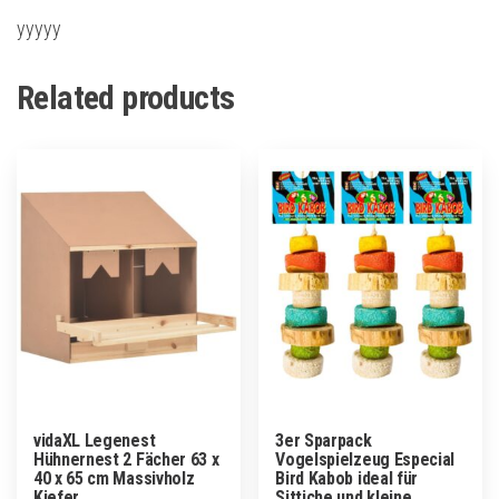
yyyyy
Related products
vidaXL Legenest
3er Sparpack
Hühnernest 2 Fächer 63 x
Vogelspielzeug Especial
40 x 65 cm Massivholz
Bird Kabob ideal für
Kiefer
Sittiche und kleine …