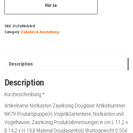
Hör zu
SKU:
21cfa90cb4cd
Category:
Zubehör & Ausstattung
Description
Description
Kurzbeschreibung *
Artikelname Nistkasten Zaunkönig Douglasie Artikelnummer
NK79 Produktgruppe(n) Vögel&Gartentiere, Nistkästen und
Vogelhäuser, Zaunkönig Produktabmessungen in cm L 11,2 x
B 14,2 x H 19,8 Material Douglasienholz Bruttogewicht 0.554