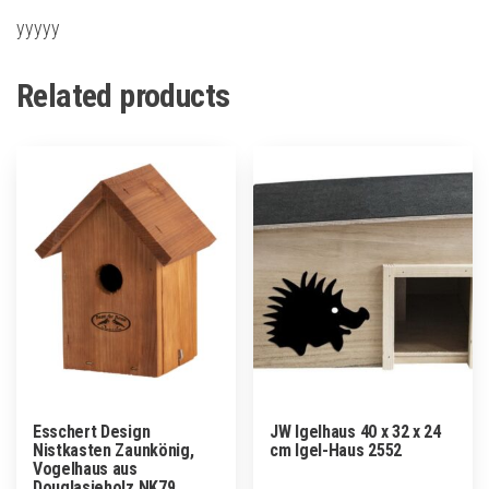
yyyyy
Related products
Esschert Design
JW Igelhaus 40 x 32 x 24
Nistkasten Zaunkönig,
cm Igel-Haus 2552
Vogelhaus aus
Douglasieholz NK79