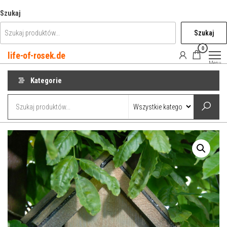
Przejdź
Szukaj
do
Szukaj
treści
0
life-of-rosek.de
Menu
Kategorie