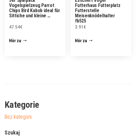
5er Sparpack
Esschert Vogel
Vogelspielzeug Parrot
Futterhaus Futterplatz
Chips Bird Kabob ideal für
Futterstelle
Sittiche und kleine …
Meisenknödelhalter
fb525
47.54
€
3.91
€
Hör zu
Hör zu
Kategorie
Bez kategorii
Szukaj