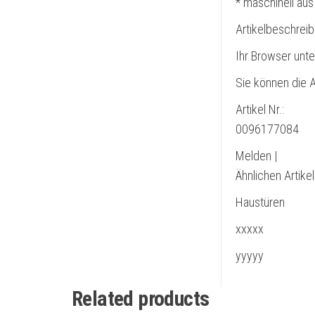
* maschinell aus
Artikelbeschrei
Ihr Browser unte
Sie können die A
Artikel Nr.:
0096177084
Melden |
Ähnlichen Artike
Haustüren
xxxxx
yyyyy
Related products