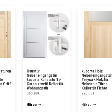
ustüren
Haustür
kuporta Holz
Nebeneingangstür
Nebeneingangstür
te
kuporta Kunststoff >
Treysa < Holztür
n Griff
Carbo < weiß Kellertür
Nebentür Türen
Wohnungstür
Kellertür Fichte
365.90
€
225.00
€
Hör zu
Hör zu