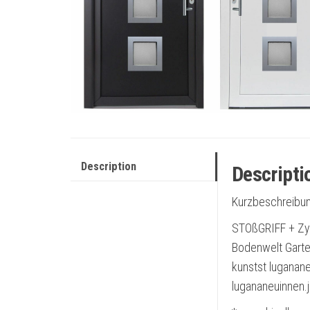
Description
Descripti
Kurzbeschreibun
STOßGRIFF + Zyl
Bodenwelt Garte
kunstst luganan
lugananeuinnen.