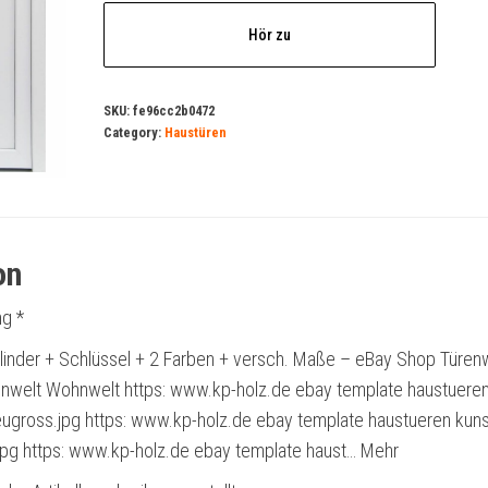
Hör zu
SKU:
fe96cc2b0472
Category:
Haustüren
on
g *
inder + Schlüssel + 2 Farben + versch. Maße – eBay Shop Türen
nwelt Wohnwelt https: www.kp-holz.de ebay template haustuere
eugross.jpg https: www.kp-holz.de ebay template haustueren kuns
jpg https: www.kp-holz.de ebay template haust… Mehr