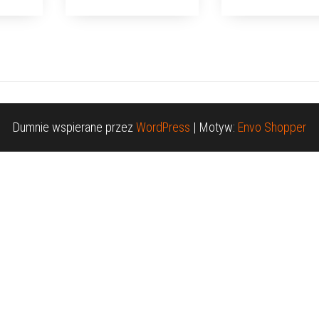
Dumnie wspierane przez
WordPress
|
Motyw:
Envo Shopper