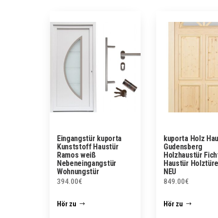
Eingangstür kuporta
kuporta Holz Ha
Kunststoff Haustür
Gudensberg
Ramos weiß
Holzhaustür Fich
Nebeneingangstür
Haustür Holztüre
Wohnungstür
NEU
394.00
€
849.00
€
Hör zu
Hör zu