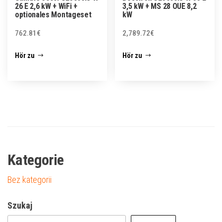
26 E 2,6 kW + WiFi +
3,5 kW + MS 28 OUE 8,2
optionales Montageset
kW
762.81
€
2,789.72
€
Hör zu
Hör zu
Kategorie
Bez kategorii
Szukaj