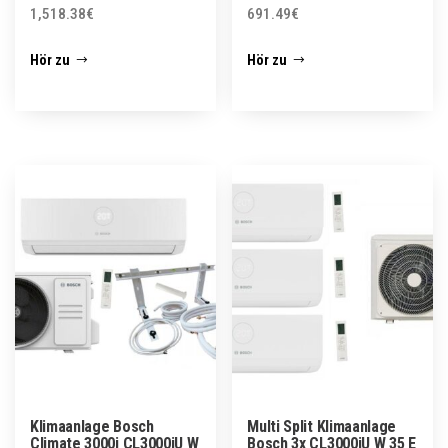
1,518.38
€
691.49
€
Hör zu
Hör zu
Klimaanlage Bosch
Multi Split Klimaanlage
Climate 3000i CL3000iU W
Bosch 3x CL3000iU W 35 E