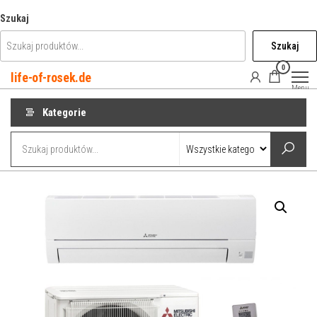
Przejdź
Szukaj
do
Szukaj
treści
0
life-of-rosek.de
Menu
Kategorie